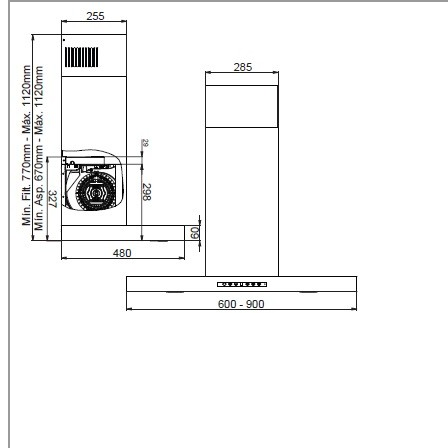
Área de Profissionais
HOME
PRODUTOS
O GRUPO
NOTÍCIAS
CONTACTOS
CANDIDATURA ESPONTÂNEA
CANDIDATURA ESPONTÂNEA
Está interessado em trabalhar connosco? Envie-nos o seu Curriculum 
Campo de preenchimento
obrigatório.
Nome:*